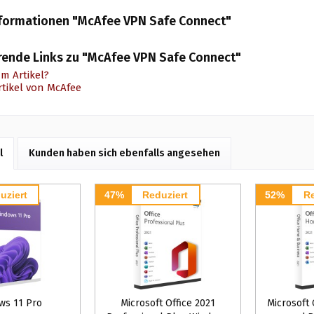
formationen "McAfee VPN Safe Connect"
rende Links zu "McAfee VPN Safe Connect"
m Artikel?
rtikel von McAfee
l
Kunden haben sich ebenfalls angesehen
uziert
47%
Reduziert
52%
Re
ws 11 Pro
Microsoft Office 2021
Microsoft