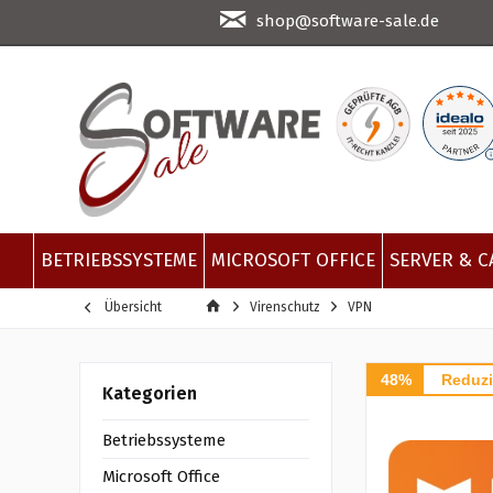
shop@software-sale.de
BETRIEBSSYSTEME
MICROSOFT OFFICE
SERVER & C
Übersicht
Virenschutz
VPN
48%
Reduzi
Kategorien
Betriebssysteme
Microsoft Office