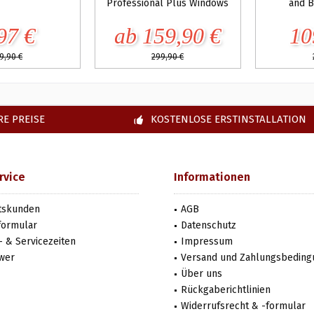
Professional Plus Windows
and B
97 €
ab 159,90 €
10
9,90 €
299,90 €
E PREISE
KOSTENLOSE ERSTINSTALLATION
rvice
Informationen
tskunden
AGB
formular
Datenschutz
 & Servicezeiten
Impressum
wer
Versand und Zahlungsbedin
Über uns
Rückgaberichtlinien
Widerrufsrecht & -formular