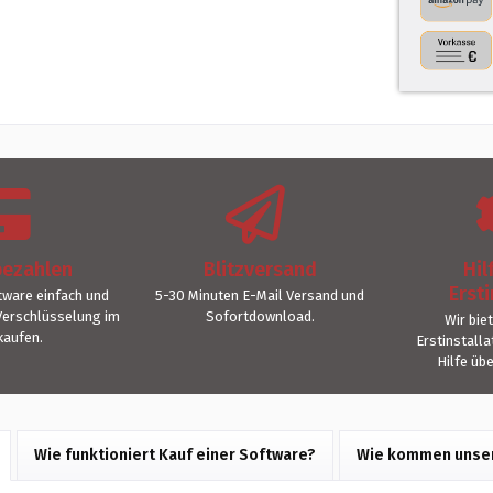
bezahlen
Blitzversand
Hil
Ersti
ware einfach und
5-30 Minuten E-Mail Versand und
Verschlüsselung im
Sofortdownload.
Wir bie
kaufen.
Erstinstall
Hilfe üb
Wie funktioniert Kauf einer Software?
Wie kommen unser