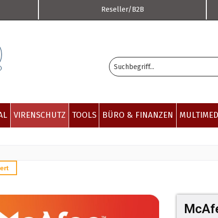
Reseller/B2B
AL
VIRENSCHUTZ
TOOLS
BÜRO & FINANZEN
MULTIMED
ert
McAfe