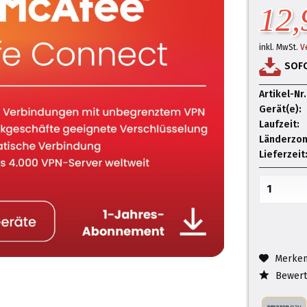
12,
inkl. MwSt.
V
SOF
Artikel-Nr.
Gerät(e):
Laufzeit:
Länderzon
Lieferzeit
Merke
Bewert