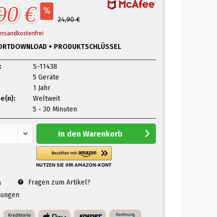
90 €
24,90 €
ersandkostenfrei
ORTDOWNLOAD + PRODUKTSCHLÜSSEL
:
S-11438
5 Geräte
1 Jahr
e(n):
Weltweit
:
5 - 30 Minuten
In den
Warenkorb
Fragen zum Artikel?
n
ungen