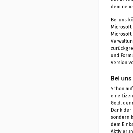
dem neue
Bei uns k
Microsoft
Microsoft 
Verwaltun
zurückgre
und Formul
Version vo
Bei uns
Schon auf
eine Lizen
Geld, den
Dank der 
sondern k
dem Einka
Aktivieru