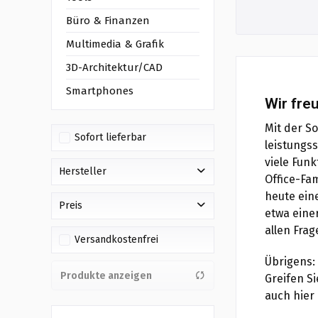
Büro & Finanzen
Multimedia & Grafik
3D-Architektur/CAD
Smartphones
Wir fre
Mit der So
Sofort lieferbar
leistungs
viele Fun
Hersteller
Office-Fa
heute eine
Microsoft
Preis
etwa eine
allen Fra
Versandkostenfrei
von
bis
15,90 €
21,99 €
Übrigens:
Produkte anzeigen
Greifen Si
auch hier 