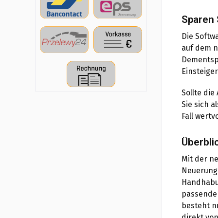
Sparen 
Die Softw
auf dem n
Dementspr
Einsteiger
Sollte di
Sie sich a
Fall wert
Überbli
Mit der n
Neuerunge
Handhabun
passende 
besteht n
direkt vo