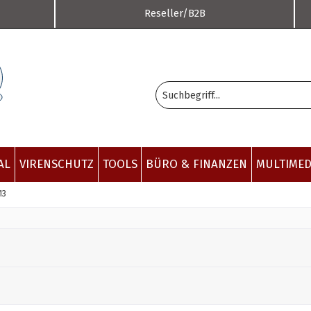
Reseller/B2B
AL
VIRENSCHUTZ
TOOLS
BÜRO & FINANZEN
MULTIMED
13