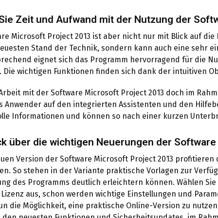
Sie Zeit und Aufwand mit der Nutzung der Soft
are Microsoft Project 2013 ist aber nicht nur mit Blick auf 
euesten Stand der Technik, sondern kann auch eine sehr ei
echend eignet sich das Programm hervorragend für die N
. Die wichtigen Funktionen finden sich dank der intuitiven Ob
e Arbeit mit der Software Microsoft Project 2013 doch im Rah
ls Anwender auf den integrierten Assistenten und den Hilfeb
volle Informationen und können so nach einer kurzen Unterb
ck über die wichtigen Neuerungen der Software
euen Version der Software Microsoft Project 2013 profitieren
n. So stehen in der Variante praktische Vorlagen zur Verfügu
g des Programms deutlich erleichtern können. Wählen Sie 
Lizenz aus, schon werden wichtige Einstellungen und Par
un die Möglichkeit, eine praktische Online-Version zu nutzen
n den neuesten Funktionen und Sicherheitsupdates, im Rah