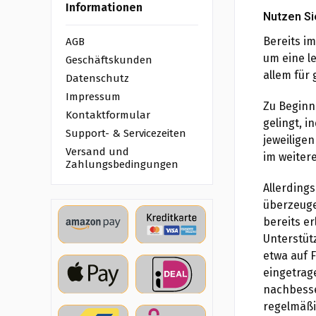
Informationen
Nutzen Si
Bereits im
AGB
um eine l
Geschäftskunden
allem für
Datenschutz
Impressum
Zu Beginn
Kontaktformular
gelingt, i
Support- & Servicezeiten
jeweiligen
Versand und
im weiter
Zahlungsbedingungen
Allerdings
überzeuge
bereits e
Unterstüt
etwa auf F
eingetrage
nachbesse
regelmäßi