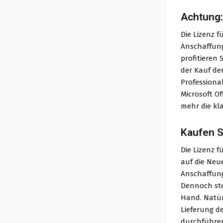
Achtung:
Die Lizenz f
Anschaffung
profitieren 
der Kauf de
Professiona
Microsoft Of
mehr die kl
Kaufen S
Die Lizenz f
auf die Neu
Anschaffung
Dennoch ste
Hand. Natür
Lieferung d
durchführen