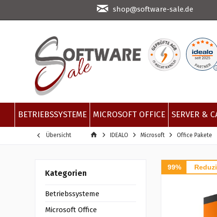
shop@software-sale.de
BETRIEBSSYSTEME
MICROSOFT OFFICE
SERVER & C
Übersicht
IDEALO
Microsoft
Office Pakete
99%
Reduzi
Kategorien
Betriebssysteme
Microsoft Office