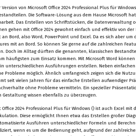
 Version von Microsoft Office 2024 Professional Plus für Windows 
estandteilen. Die Software-Lösung aus dem Hause Microsoft hat a
oarbeit. Das Erstellen von Schriftstücken, die Datenverwaltung 
en gehen mit Office 2024 gewohnt einfach und effektiv von der H
t an Bord, also Word, PowerPoint und Excel. Da es sich aber um 
tures mit an Bord. So können Sie gerne auf die zahlreichen Fea
n. Doch im Alltag dürften die genannten, klassischen Bestandtei
am häufigsten zum Einsatz kommen. Mit Microsoft Word können 
n unterschiedlichen Ausführungen erstellen. Neben einfachen 
e Probleme möglich. Ähnlich umfangreich zeigen sich die Nutzun
t seit vielen Jahren für das einfache Erstellen aufwendiger Pr
chverhalte ohne Probleme vermitteln. Ein spezieller Präsentat
en Gestaltung wissen ebenfalls zu überzeugen.
t Office 2024 Professional Plus für Windows () ist auch Excel mit
kulation. Diese ermöglicht Ihnen etwa das Erstellen großer D
tomatisierte Ausführen unterschiedlicher Formeln und Berechnu
iziert, wenn es um die Bedienung geht, aufgrund der zahlreiche