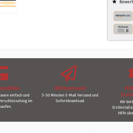
Bewert
bezahlen
Blitzversand
Hil
Ersti
ware einfach und
5-30 Minuten E-Mail Versand und
Verschlüsselung im
Sofortdownload.
Wir bie
kaufen.
Erstinstall
Hilfe üb