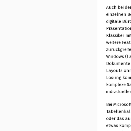
Auch bei der
einzelnen B
digitale Bür
Präsentation
Klassiker mi
weitere Fea
zurückgreife
Windows () 
Dokumente i
Layouts ohn
Lösung komm
komplexe Sa
individuell
Bei Microsof
Tabellenkal
oder das au
etwas kompl