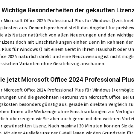
 Wichtige Besonderheiten der gekauften Lizen
ür Microsoft Office 2024 Professional Plus für Windows () zeichn
skosten aus. Dementsprechend stellt das Angebot für preisbe
Sie als Nutzer natürlich von allen Neuerungen und den wichtigen
r Lizenz doch mit Einschränkungen einher. Denn im Rahmen der A
l Plus für Windows () mit einem Gerät in Ihrem Haushalt oder 
fice 2024 natürlich direkt und eine Neuzuweisung ist nicht möglic
assischen Varianten ohne Gerätebezug anschauen.
ie jetzt Microsoft Office 2024 Professional Pl
ür Microsoft Office 2024 Professional Plus für Windows () ermögl
erungen und die gewohnten Features von Microsoft Office. Bei un
skosten besonders günstig aus, gerade im direkten Vergleich zum
hen Ihnen alle Werkzeuge ohne Einschränkungen zur Verfügung 
lich überzeugen wir Sie aber auch gerne mit den weiteren Vorte
er gewünschten Lizenz. Nach maximal 30 Minuten können Sie dank
. Mit einer Auslieferung per E-Mail legen wir den Grundstein fü