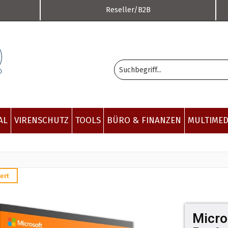
Reseller/B2B
AL
VIRENSCHUTZ
TOOLS
BÜRO & FINANZEN
MULTIMED
ert
Micro