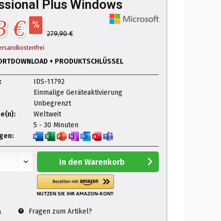
ssional Plus Windows
3 €
279,90 €
ersandkostenfrei
ORTDOWNLOAD + PRODUKTSCHLÜSSEL
:
IDS-11792
Einmalige Geräteaktivierung
Unbegrenzt
e(n):
Weltweit
:
5 - 30 Minuten
gen:
In den
Warenkorb
Fragen zum Artikel?
n