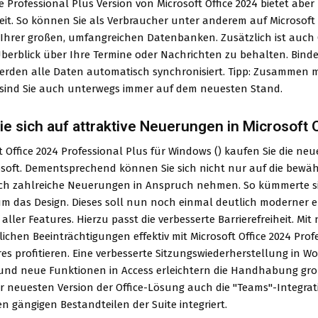
 Professional Plus Version von Microsoft Office 2024 bietet aber
eit. So können Sie als Verbraucher unter anderem auf Microsoft 
Ihrer großen, umfangreichen Datenbanken. Zusätzlich ist auch O
Überblick über Ihre Termine oder Nachrichten zu behalten. Bind
erden alle Daten automatisch synchronisiert. Tipp: Zusammen
ind Sie auch unterwegs immer auf dem neuesten Stand.
ie sich auf attraktive Neuerungen in Microsoft 
t Office 2024 Professional Plus für Windows () kaufen Sie die neu
soft. Dementsprechend können Sie sich nicht nur auf die bewä
h zahlreiche Neuerungen in Anspruch nehmen. So kümmerte sic
m das Design. Dieses soll nun noch einmal deutlich moderner e
aller Features. Hierzu passt die verbesserte Barrierefreiheit. 
ichen Beeinträchtigungen effektiv mit Microsoft Office 2024 Pro
es profitieren. Eine verbesserte Sitzungswiederherstellung in W
nd neue Funktionen in Access erleichtern die Handhabung große
der neuesten Version der Office-Lösung auch die "Teams"-Integr
en gängigen Bestandteilen der Suite integriert.