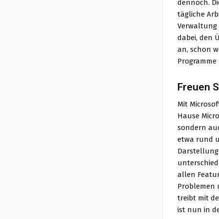
dennoch. Die
tägliche Arb
Verwaltung 
dabei, den 
an, schon w
Programme s
Freuen S
Mit Microsof
Hause Micro
sondern auc
etwa rund u
Darstellung 
unterschiedl
allen Featur
Problemen u
treibt mit 
ist nun in d