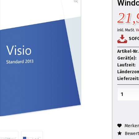
Wind
21,
inkl. MwSt.
V
SOF
Artikel-Nr.
Gerät(e):
Laufzeit:
Länderzon
Lieferzeit
Merke
Bewert