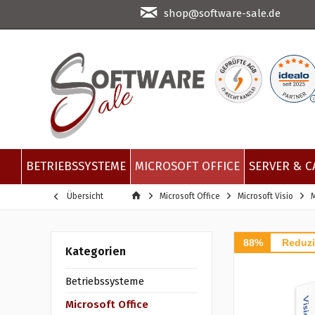
shop@software-sale.de
BETRIEBSSYSTEME
MICROSOFT OFFICE
SERVER & C
Übersicht
Microsoft Office
Microsoft Visio
M
88%
Reduzi
Kategorien
Betriebssysteme
Microsoft Office