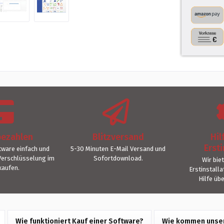
bezahlen
Blitzversand
Hil
Ersti
ware einfach und
5-30 Minuten E-Mail Versand und
Verschlüsselung im
Sofortdownload.
Wir bie
kaufen.
Erstinstall
Hilfe üb
Wie funktioniert Kauf einer Software?
Wie kommen unser