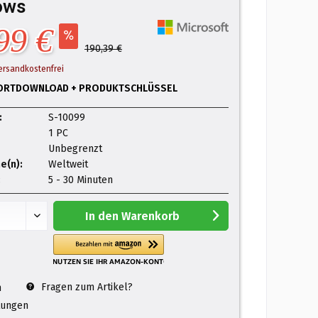
ows
99 €
190,39 €
ersandkostenfrei
ORTDOWNLOAD + PRODUKTSCHLÜSSEL
:
S-10099
1 PC
Unbegrenzt
e(n):
Weltweit
:
5 - 30 Minuten
In den
Warenkorb
Fragen zum Artikel?
n
ungen