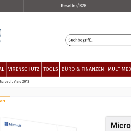
Reseller/B2B
AL
VIRENSCHUTZ
TOOLS
BÜRO & FINANZEN
MULTIMED
icrosoft Visio 2013
ert
Micro