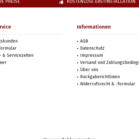
E PREISE
KOSTENLOSE ERSTINSTALLATION
rvice
Informationen
tskunden
AGB
formular
Datenschutz
 & Servicezeiten
Impressum
wer
Versand und Zahlungsbedin
Über uns
Rückgaberichtlinien
Widerrufsrecht & -formular