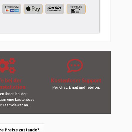
fe bei der
Kostenloser Support
nstallation
Per Chat, Email und Telefon.
ten Ihnen bei der
ation eine kostenlose
er TeamViewer an.
e Preise zustande?