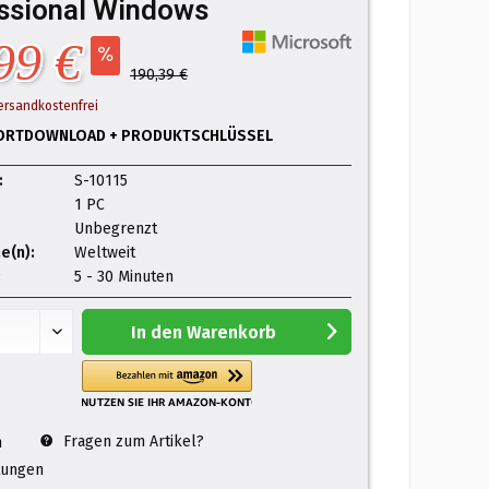
ssional Windows
99 €
190,39 €
ersandkostenfrei
ORTDOWNLOAD + PRODUKTSCHLÜSSEL
:
S-10115
1 PC
Unbegrenzt
e(n):
Weltweit
:
5 - 30 Minuten
In den
Warenkorb
Fragen zum Artikel?
n
ungen