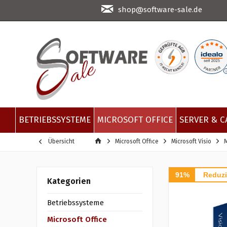
shop@software-sale.de
BETRIEBSSYSTEME
MICROSOFT OFFICE
SERVER & C
Übersicht
Microsoft Office
Microsoft Visio
M
91%
Reduzi
Kategorien
Betriebssysteme
Microsoft Office