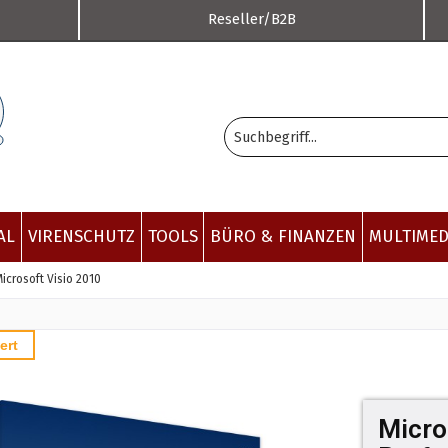
Reseller/B2B
AL
VIRENSCHUTZ
TOOLS
BÜRO & FINANZEN
MULTIMED
icrosoft Visio 2010
ert
Micro