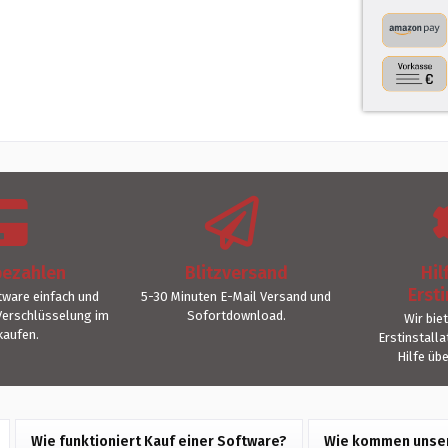
bezahlen
Blitzversand
Hil
Ersti
ware einfach und
5-30 Minuten E-Mail Versand und
Verschlüsselung im
Sofortdownload.
Wir bie
kaufen.
Erstinstall
Hilfe üb
Wie funktioniert Kauf einer Software?
Wie kommen unser