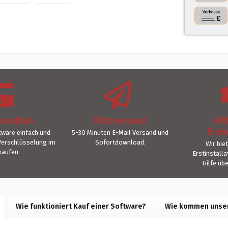
bezahlen
Blitzversand
Hil
Ersti
ware einfach und
5-30 Minuten E-Mail Versand und
Verschlüsselung im
Sofortdownload.
Wir bie
kaufen.
Erstinstall
Hilfe üb
Wie funktioniert Kauf einer Software?
Wie kommen unser