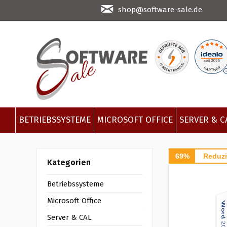
shop@software-sale.de
BETRIEBSSYSTEME
MICROSOFT OFFICE
SERVER & C
69%
Reduzi
Kategorien
Betriebssysteme
Microsoft Office
Server & CAL