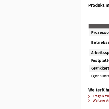
Produktin
Prozesso
Betrieb
Arbeitss
Festplat
Grafikkar
(genauere
Weiterfüh
Fragen zu
Weitere Ar