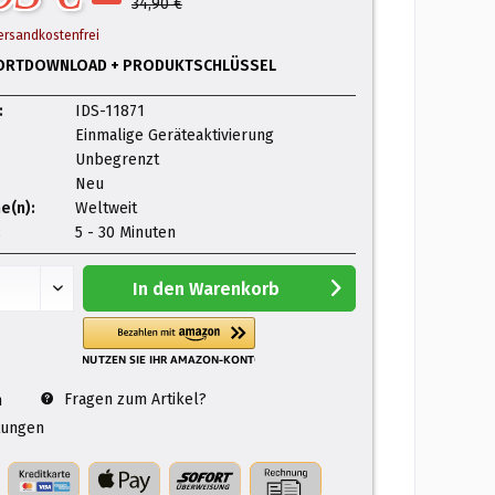
34,90 €
ersandkostenfrei
ORTDOWNLOAD + PRODUKTSCHLÜSSEL
:
IDS-11871
Einmalige Geräteaktivierung
Unbegrenzt
Neu
e(n):
Weltweit
:
5 - 30 Minuten
In den
Warenkorb
Fragen zum Artikel?
n
ungen