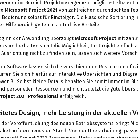
nder im Bereich Projektmanagement möglichst effizient unte
re
Microsoft Project 2021
von zahlreichen durchdachten Fea
ve Bedienung selbst für Einsteiger. Die klassische Sortierung
 Hilfebereich gelten als attraktive Vorteile.
eginn der Anwendung überzeugt
Microsoft Project
mit zahlr
cks und erhalten somit die Möglichkeit, Ihr Projekt einfach a
e Ausrichtung nicht zu finden sein, lassen sich weitere Vor
er Software lassen sich die verschiedenen Ressourcen effizi
fen Sie sich hierfür auf interaktive Übersichten und Diagr
wer Bi. Selbst kleine Details behalten Sie somit immer im Bli
und personeller Ressourcen und nicht zuletzt die gute Über
Project 2021 Professional
erfolgreich.
itetes Design, mehr Leistung in der aktuellen V
der Veröffentlichung des neuen Betriebssystems bringt Mi
 Paket auf den neuesten Stand. Von der Überarbeitung, pas