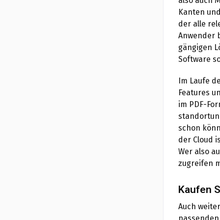
also auch M
Kanten und
der alle re
Anwender b
gängigen Lö
Software so
Im Laufe d
Features un
im PDF-Form
standortun
schon könn
der Cloud 
Wer also a
zugreifen m
Kaufen S
Auch weiter
passenden 