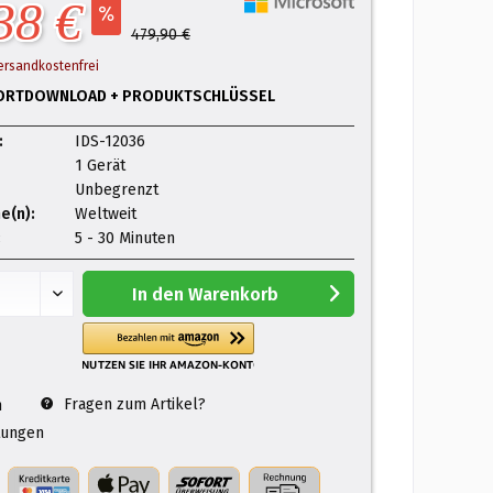
38 €
479,90 €
ersandkostenfrei
ORTDOWNLOAD + PRODUKTSCHLÜSSEL
:
IDS-12036
1 Gerät
Unbegrenzt
e(n):
Weltweit
:
5 - 30 Minuten
In den
Warenkorb
Fragen zum Artikel?
n
ungen