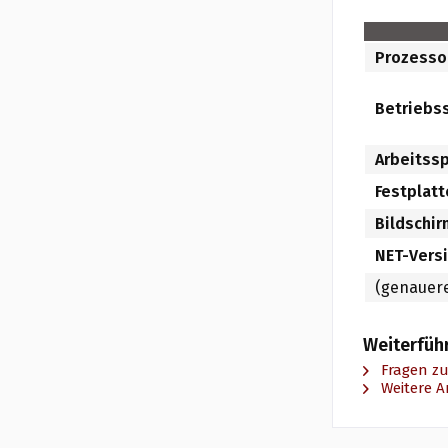
Prozesso
Betrieb
Arbeitss
Festplat
Bildschir
NET-Vers
(genauere
Weiterfüh
Fragen zu
Weitere Ar