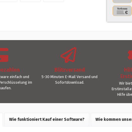
bezahlen
Blitzversand
Hil
Ersti
ware einfach und
5-30 Minuten E-Mail Versand und
Verschlüsselung im
Sofortdownload.
Wir bie
kaufen.
Erstinstall
Hilfe üb
Wie funktioniert Kauf einer Software?
Wie kommen unser