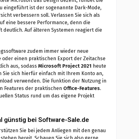
tete Microsoft das Design dezent, rundet die
u eingeführt ist der sogenannte Dark-Mode,
icht verbessern soll. Verlassen Sie sich als
auf eine bessere Performance, denn die
 deutlich. Auf älteren Systemen reagiert die
ungssoftware zudem immer wieder neue
e oder einen praktischen Export der Zeitachse
lich aus, sodass
Microsoft Project 2021
heute
ie sich hierfür einfach mit Ihrem Konto an,
nload verwenden. Die Funktion der Nutzung in
en Features der praktischen
Office-Features
.
uellen Status rund um das eigene Projekt
l günstig bei Software-Sale.de
erstützen Sie bei jedem Anliegen mit den genau
tehen bereit. Schauen Sie sich also gerne