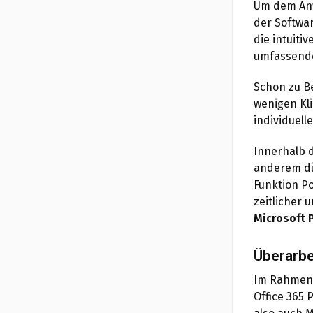
Um dem Anwe
der Softwa
die intuiti
umfassender
Schon zu B
wenigen Kli
individuell
Innerhalb d
anderem dür
Funktion Po
zeitlicher 
Microsoft 
Überarbe
Im Rahmen 
Office 365