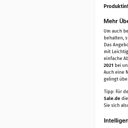
Produktin
Mehr Übe
Um auch bei
behalten, s
Das Angebot
mit Leichti
einfache Ab
2021
bei un
Auch eine N
gelingt übe
Tipp: Für d
Sale.de
die
Sie sich al
Intellige