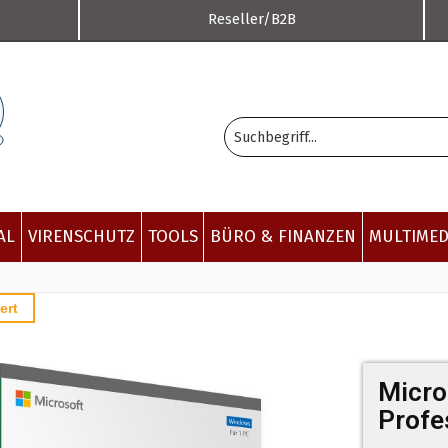
Reseller/B2B
AL
VIRENSCHUTZ
TOOLS
BÜRO & FINANZEN
MULTIMED
ert
Micro
Profe