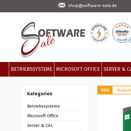
shop@software-sale.de
BETRIEBSSYSTEME
MICROSOFT OFFICE
SERVER & C
95%
Reduzi
Kategorien
Betriebssysteme
Microsoft Office
Server & CAL