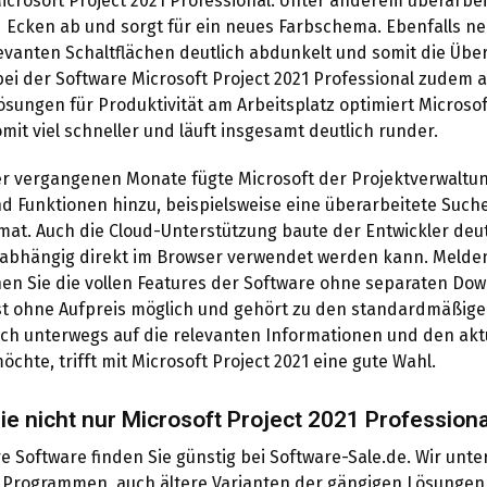
icrosoft Project 2021 Professional. Unter anderem überarbei
 Ecken ab und sorgt für ein neues Farbschema. Ebenfalls ne
levanten Schaltflächen deutlich abdunkelt und somit die Übers
ei der Software Microsoft Project 2021 Professional zudem 
sungen für Produktivität am Arbeitsplatz optimiert Microsoft
mit viel schneller und läuft insgesamt deutlich runder.
er vergangenen Monate fügte Microsoft der Projektverwalt
d Funktionen hinzu, beispielsweise eine überarbeitete Such
at. Auch die Cloud-Unterstützung baute der Entwickler deut
abhängig direkt im Browser verwendet werden kann. Melden S
en Sie die vollen Features der Software ohne separaten Dow
ist ohne Aufpreis möglich und gehört zu den standardmäßig
uch unterwegs auf die relevanten Informationen und den akt
öchte, trifft mit Microsoft Project 2021 eine gute Wahl.
ie nicht nur Microsoft Project 2021 Professiona
e Software finden Sie günstig bei Software-Sale.de. Wir unt
Programmen, auch ältere Varianten der gängigen Lösungen s