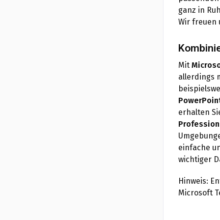
ganz in Ruh
Wir freuen 
Kombinie
Mit
Microso
allerdings 
beispielsw
PowerPoin
erhalten S
Profession
Umgebungen
einfache u
wichtiger D
Hinweis: En
Microsoft T