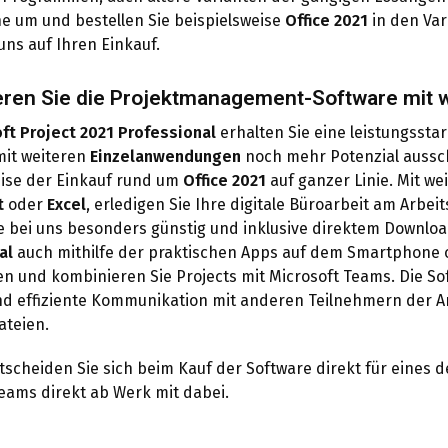
e um und bestellen Sie beispielsweise
Office 2021
in den Var
uns auf Ihren Einkauf.
ren Sie die Projektmanagement-Software mit 
ft Project 2021 Professional
erhalten Sie eine leistungsst
mit weiteren
Einzelanwendungen
noch mehr Potenzial aussc
eise der Einkauf rund um
Office 2021
auf ganzer Linie. Mit we
t
oder
Excel
, erledigen Sie Ihre digitale Büroarbeit am Arbei
ie bei uns besonders günstig und inklusive direktem Downlo
al
auch mithilfe der praktischen Apps auf dem Smartphone o
 und kombinieren Sie Projects mit Microsoft Teams. Die Sof
nd effiziente Kommunikation mit anderen Teilnehmern der 
ateien.
tscheiden Sie sich beim Kauf der Software direkt für eines 
eams direkt ab Werk mit dabei.