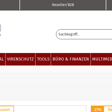
Reseller/B2B
AL
VIRENSCHUTZ
TOOLS
BÜRO & FINANZEN
MULTIMED
uziert
17%
Re