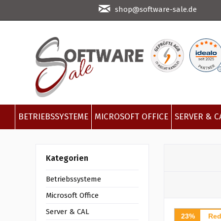
shop@software-sale.de
BETRIEBSSYSTEME
MICROSOFT OFFICE
SERVER & C
Kategorien
Betriebssysteme
Microsoft Office
Server & CAL
23%
Red